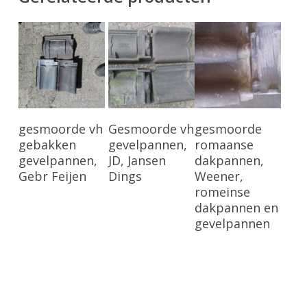
Bekijk Product
Bekijk Product
Bekijk Product
gesmoorde vh
Gesmoorde vh
gesmoorde
gebakken
gevelpannen,
romaanse
gevelpannen,
JD, Jansen
dakpannen,
Gebr Feijen
Dings
Weener,
romeinse
dakpannen en
gevelpannen