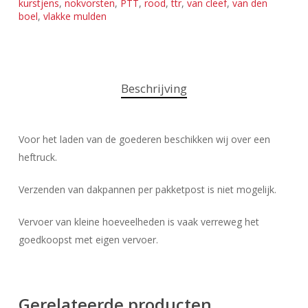
kurstjens
,
nokvorsten
,
PTT
,
rood
,
ttr
,
van cleef
,
van den
boel
,
vlakke mulden
Beschrijving
Voor het laden van de goederen beschikken wij over een
heftruck.
Verzenden van dakpannen per pakketpost is niet mogelijk.
Vervoer van kleine hoeveelheden is vaak verreweg het
goedkoopst met eigen vervoer.
Gerelateerde producten