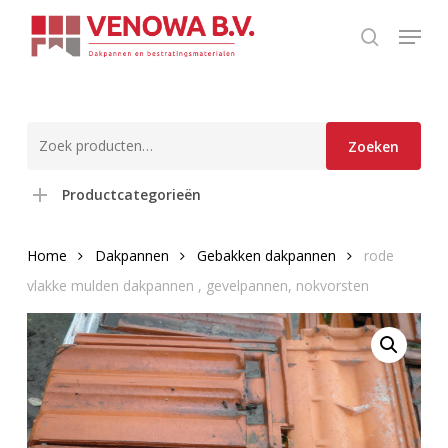
Skip
Menu
to
search
Close
main
Menu
content
Zoeken
Zoeken
naar:
Productcategorieën
Home
Dakpannen
Gebakken dakpannen
rode
vlakke mulden dakpannen , gevelpannen, nokvorsten