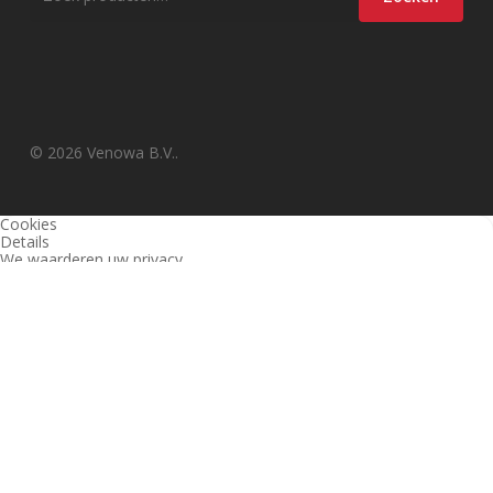
naar:
© 2026 Venowa B.V..
Cookies
Details
We waarderen uw privacy
Deze website en derden gebruiken cookies (en vergelijkbare
technieken) om de site te analyseren, gebruiksvriendelijker te maken
en relevante aanbiedingen te tonen. Bekijk ons
privacy beleid
voor
meer informatie over privacy en (noodzakelijke) cookies.
Akkoord
Alleen noodzakelijk
Instellingen wijzigen
1