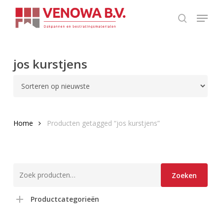
Skip
Menu
to
search
Close
main
Menu
content
jos kurstjens
Home
Producten getagged “jos kurstjens”
Zoeken
Zoeken
naar:
Productcategorieën