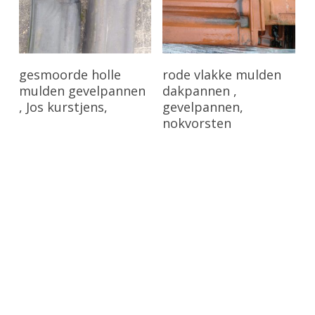
Bekijk Product
Bekijk Product
gesmoorde holle
rode vlakke mulden
mulden gevelpannen
dakpannen ,
, Jos kurstjens,
gevelpannen,
nokvorsten