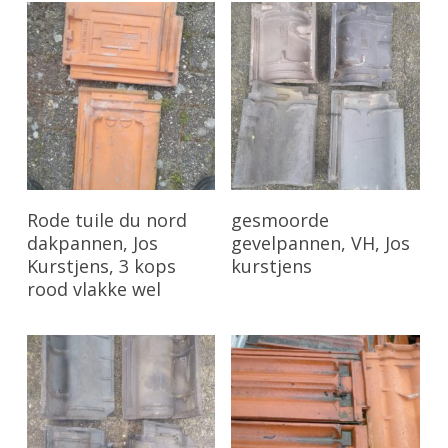
Bekijk Product
Bekijk Product
Rode tuile du nord
gesmoorde
dakpannen, Jos
gevelpannen, VH, Jos
Kurstjens, 3 kops
kurstjens
rood vlakke wel