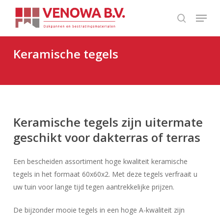
Skip
Menu
to
search
Close
main
Menu
content
Keramische tegels
Keramische tegels zijn uitermate
geschikt voor dakterras of terras
Een bescheiden assortiment hoge kwaliteit keramische
tegels in het formaat 60x60x2. Met deze tegels verfraait u
uw tuin voor lange tijd tegen aantrekkelijke prijzen.
De bijzonder mooie tegels in een hoge A-kwaliteit zijn