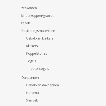
zeskanten
kinderkoppen/graniet
tegels
Bestratingsmaterialen
Gebakken klinkers
Klinkers
Koppelstones
Tegels
betontegels
Dakpannen
Gebakken dakpannen
Neroma
Druk op Enter om te zoeken of ESC om te sluiten
Sneldek