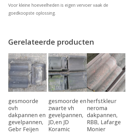
Voor kleine hoeveelheden is eigen vervoer vaak de
goedkoopste oplossing.
Gerelateerde producten
Bekijk Product
Bekijk Product
Bekijk Product
gesmoorde
gesmoorde en
herfstkleur
ovh
zwarte vh
neroma
dakpannen en
gevelpannen,
dakpannen,
gevelpannen,
JD,en JD
RBB, Lafarge
Gebr Feijen
Koramic
Monier