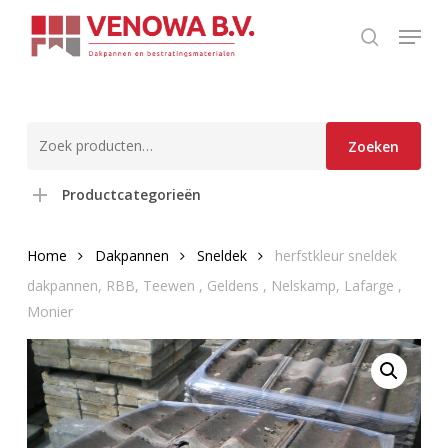
Skip
Menu
to
search
main
content
Zoeken
Zoeken
naar:
Productcategorieën
Home
Dakpannen
Sneldek
herfstkleur sneldek
dakpannen, RBB, Teewen , Geldens , Nelskamp, Lafarge ,
Monier