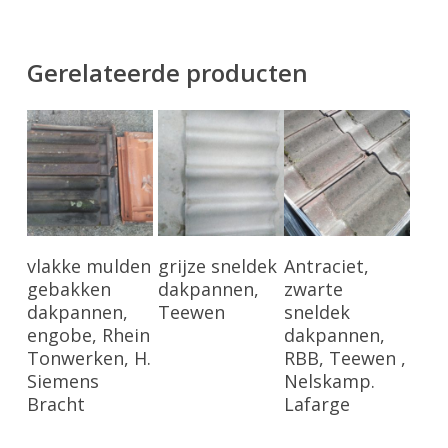
Gerelateerde producten
Bekijk Product
Bekijk Product
Bekijk Product
vlakke mulden
grijze sneldek
Antraciet,
gebakken
dakpannen,
zwarte
dakpannen,
Teewen
sneldek
engobe, Rhein
dakpannen,
Tonwerken, H.
RBB, Teewen ,
Siemens
Nelskamp.
Bracht
Lafarge