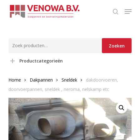
Skip
Menu
to
search
main
content
Zoeken
Zoeken
naar:
Productcategorieën
Home
Dakpannen
Sneldek
dakdoorvoeren,
doorvoerpannen, sneldek , neroma, nelskamp etc