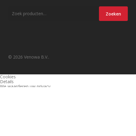
Zoeken
Zoeken
naar:
© 2026 Venowa B.V..
Cookies
Details
We waarderen uw privacy
Deze website en derden gebruiken cookies (en vergelijkbare
technieken) om de site te analyseren, gebruiksvriendelijker te maken
en relevante aanbiedingen te tonen. Bekijk ons
privacy beleid
voor
meer informatie over privacy en (noodzakelijke) cookies.
Akkoord
Alleen noodzakelijk
Instellingen wijzigen
1