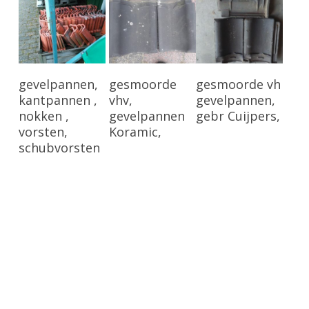
Bekijk Product
Bekijk Product
Bekijk Product
gevelpannen,
gesmoorde
gesmoorde vh
kantpannen ,
vhv,
gevelpannen,
nokken ,
gevelpannen
gebr Cuijpers,
vorsten,
Koramic,
schubvorsten