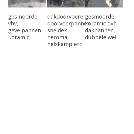
Bekijk Product
Bekijk Product
Bekijk Product
gesmoorde
dakdoorvoeren,
gesmoorde
vhv,
doorvoerpannen,
koramic ovh
gevelpannen
sneldek ,
dakpannen,
Koramic,
neroma,
dubbele wel
nelskamp etc