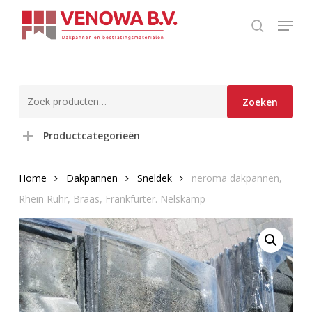
Skip
Menu
to
search
Close
main
Menu
content
Zoeken
Zoeken
naar:
Productcategorieën
Home
Dakpannen
Sneldek
neroma dakpannen,
Rhein Ruhr, Braas, Frankfurter. Nelskamp