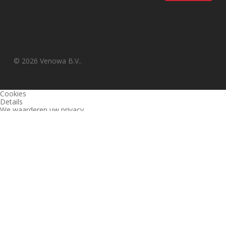
© 2026 Venowa B.V..
Cookies
Details
We waarderen uw privacy
Deze website en derden gebruiken cookies (en vergelijkbare
technieken) om de site te analyseren, gebruiksvriendelijker te maken
en relevante aanbiedingen te tonen. Bekijk ons
privacy beleid
voor
meer informatie over privacy en (noodzakelijke) cookies.
Akkoord
Alleen noodzakelijk
Instellingen wijzigen
1