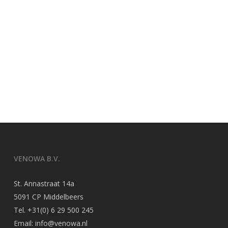
VENOWA B.V.
St. Annastraat 14a
5091 CP Middelbeers
Tel.
+31(0) 6 29 500 245
Email:
info@venowa.nl