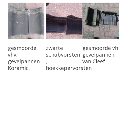
Bekijk Product
Bekijk Product
Bekijk Product
gesmoorde
zwarte
gesmoorde vh
vhv,
schubvorsten
gevelpannen,
gevelpannen
,
van Cleef
Koramic,
hoekkepervorsten