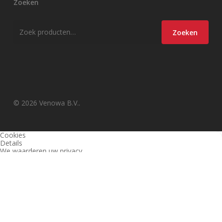
Zoeken
Zoeken
Zoeken
naar:
© 2026 Venowa B.V..
Cookies
Details
We waarderen uw privacy
Deze website en derden gebruiken cookies (en vergelijkbare
technieken) om de site te analyseren, gebruiksvriendelijker te maken
en relevante aanbiedingen te tonen. Bekijk ons
privacy beleid
voor
meer informatie over privacy en (noodzakelijke) cookies.
Akkoord
Alleen noodzakelijk
Instellingen wijzigen
1