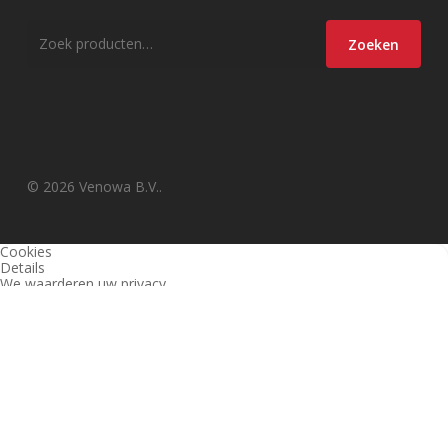
Zoeken
Zoeken
naar:
© 2026 Venowa B.V..
Cookies
Details
We waarderen uw privacy
Deze website en derden gebruiken cookies (en vergelijkbare
technieken) om de site te analyseren, gebruiksvriendelijker te maken
en relevante aanbiedingen te tonen. Bekijk ons
privacy beleid
voor
meer informatie over privacy en (noodzakelijke) cookies.
Akkoord
Alleen noodzakelijk
Instellingen wijzigen
1