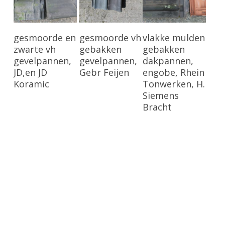
Bekijk Product
Bekijk Product
Bekijk Product
gesmoorde en
gesmoorde vh
vlakke mulden
zwarte vh
gebakken
gebakken
gevelpannen,
gevelpannen,
dakpannen,
JD,en JD
Gebr Feijen
engobe, Rhein
Koramic
Tonwerken, H.
Siemens
Bracht