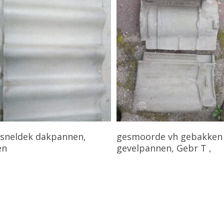
Bekijk Product
Bekijk Product
e sneldek dakpannen,
gesmoorde vh gebakken
en
gevelpannen, Gebr T ,