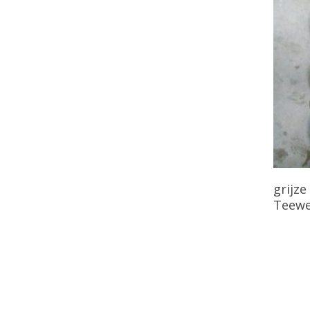
grijz
Teew