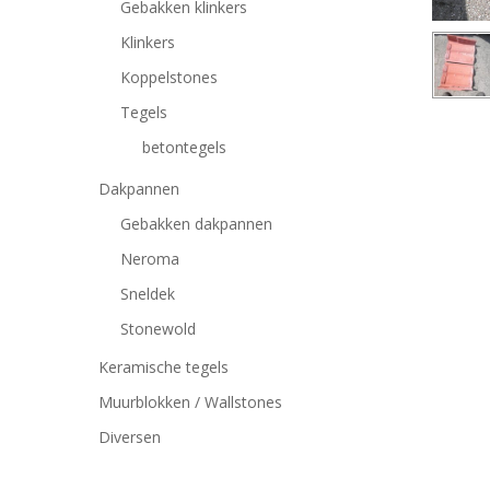
Gebakken klinkers
Klinkers
Koppelstones
Tegels
betontegels
Dakpannen
Gebakken dakpannen
Neroma
Sneldek
Stonewold
Keramische tegels
Muurblokken / Wallstones
Druk op Enter om te zoeken of ESC om te sluiten
Diversen