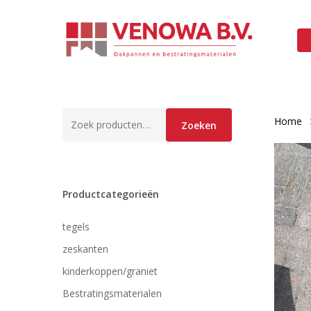
Skip
to
main
content
Zoeken
Home
Zoeken
naar:
Productcategorieën
tegels
zeskanten
kinderkoppen/graniet
Bestratingsmaterialen