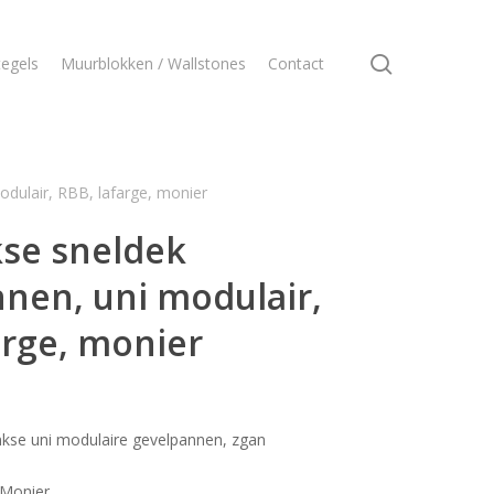
search
egels
Muurblokken / Wallstones
Contact
odulair, RBB, lafarge, monier
kse sneldek
nen, uni modulair,
arge, monier
nkse uni modulaire gevelpannen, zgan
 Monier