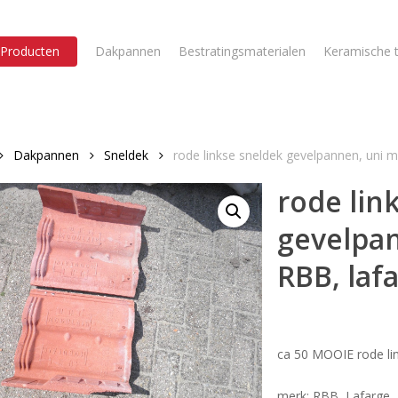
Producten
Dakpannen
Bestratingsmaterialen
Keramische t
Dakpannen
Sneldek
rode linkse sneldek gevelpannen, uni m
rode lin
gevelpan
RBB, laf
ca 50 MOOIE rode li
merk: RBB, Lafarge,