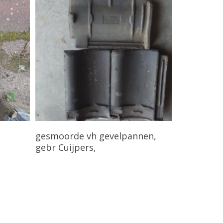
Bekijk Product
gesmoorde vh gevelpannen,
gebr Cuijpers,