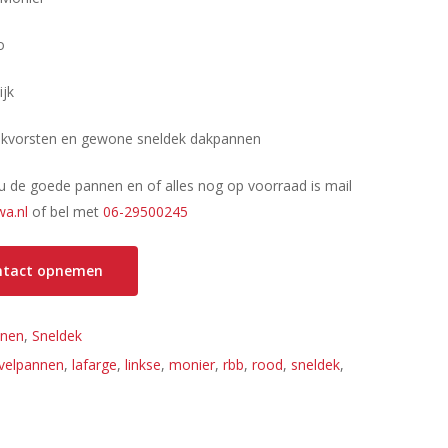
o
ijk
okvorsten en gewone sneldek dakpannen
 u de goede pannen en of alles nog op voorraad is mail
a.nl
of bel met
06-29500245
ontact opnemen
nen
,
Sneldek
velpannen
,
lafarge
,
linkse
,
monier
,
rbb
,
rood
,
sneldek
,