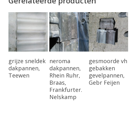
Gerelateerde producten
Bekijk Product
Bekijk Product
Bekijk Product
grijze sneldek
neroma
gesmoorde vh
dakpannen,
dakpannen,
gebakken
Teewen
Rhein Ruhr,
gevelpannen,
Braas,
Gebr Feijen
Frankfurter.
Nelskamp