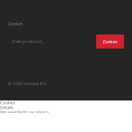
Zoeken
Zoeken
Zoeken
naar:
© 2026 Venowa B.V..
Cookies
Details
We waarderen uw privacy
Deze website en derden gebruiken cookies (en vergelijkbare
technieken) om de site te analyseren, gebruiksvriendelijker te maken
en relevante aanbiedingen te tonen. Bekijk ons
privacy beleid
voor
meer informatie over privacy en (noodzakelijke) cookies.