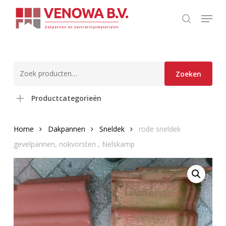
Skip
Menu
to
search
main
content
Zoeken
Zoeken
naar:
Productcategorieën
Home
Dakpannen
Sneldek
rode sneldek
gevelpannen, nokvorsten , Nelskamp