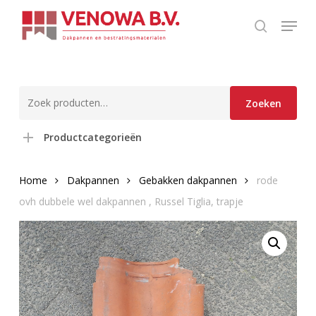
Skip
Menu
to
search
Close
main
Menu
content
Zoeken
Zoeken
naar:
Productcategorieën
Home
Dakpannen
Gebakken dakpannen
rode
ovh dubbele wel dakpannen , Russel Tiglia, trapje