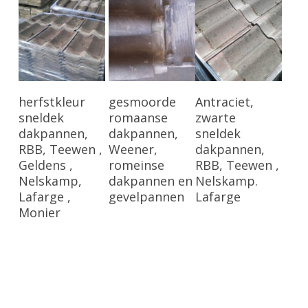
Bekijk Product
Bekijk Product
Bekijk Product
herfstkleur
gesmoorde
Antraciet,
sneldek
romaanse
zwarte
dakpannen,
dakpannen,
sneldek
RBB, Teewen ,
Weener,
dakpannen,
Geldens ,
romeinse
RBB, Teewen ,
Nelskamp,
dakpannen en
Nelskamp.
Lafarge ,
gevelpannen
Lafarge
Monier