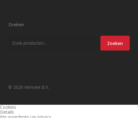
Zoeken
Zoeken
Zoeken
naar:
© 2026 Venowa B.V..
Cookies
Details
We waarderen uw privacy
Deze website en derden gebruiken cookies (en vergelijkbare
technieken) om de site te analyseren, gebruiksvriendelijker te maken
en relevante aanbiedingen te tonen. Bekijk ons
privacy beleid
voor
meer informatie over privacy en (noodzakelijke) cookies.