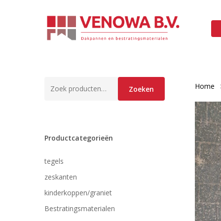
Skip
to
main
content
Zoeken
Home
Zoeken
naar:
Productcategorieën
tegels
zeskanten
kinderkoppen/graniet
Bestratingsmaterialen