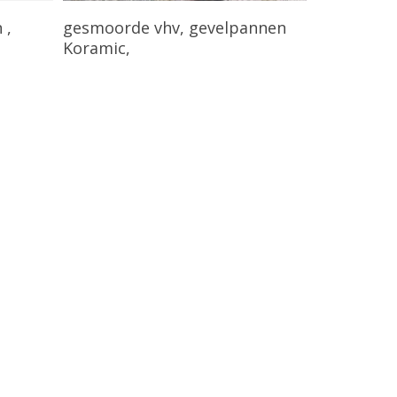
Bekijk Product
 ,
gesmoorde vhv, gevelpannen
Koramic,