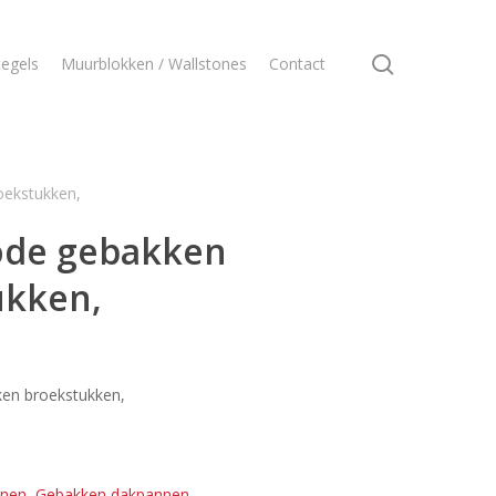
search
egels
Muurblokken / Wallstones
Contact
oekstukken,
ode gebakken
ukken,
en broekstukken,
nen
,
Gebakken dakpannen