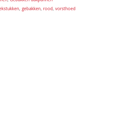
ekstukken
,
gebakken
,
rood
,
vorsthoed