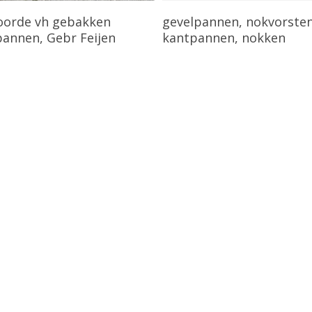
Bekijk Product
Bekijk Product
orde vh gebakken
gevelpannen, nokvorsten
pannen, Gebr Feijen
kantpannen, nokken