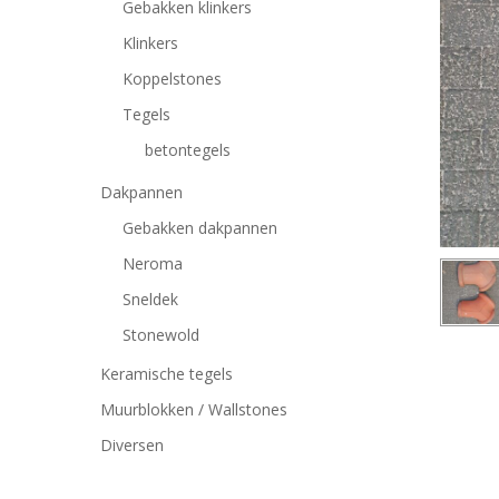
Gebakken klinkers
Klinkers
Koppelstones
Tegels
betontegels
Dakpannen
Gebakken dakpannen
Neroma
Sneldek
Stonewold
Keramische tegels
Muurblokken / Wallstones
Druk op Enter om te zoeken of ESC om te sluiten
Diversen