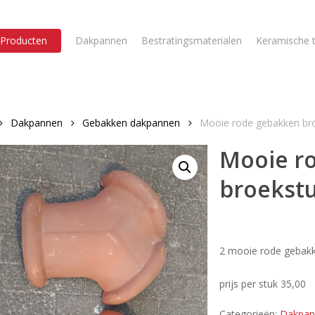
Producten
Dakpannen
Bestratingsmaterialen
Keramische t
Dakpannen
Gebakken dakpannen
Mooie rode gebakken br
Mooie r
broekst
2 mooie rode gebakk
prijs per stuk 35,00
Categorieën:
Dakpan