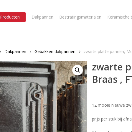
Producten
Dakpannen
Bestratingsmaterialen
Keramische t
Dakpannen
Gebakken dakpannen
zwarte platte pannen, Mo
zwarte p
Braas , F
12 mooie nieuwe zwa
prijs per stuk bij af