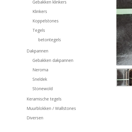
Gebakken klinkers
Klinkers
Koppelstones
Tegels
betontegels
Dakpannen
Gebakken dakpannen
Neroma
Sneldek
Stonewold
Keramische tegels
Muurblokken / Wallstones
Druk op Enter om te zoeken of ESC om te sluiten
Diversen