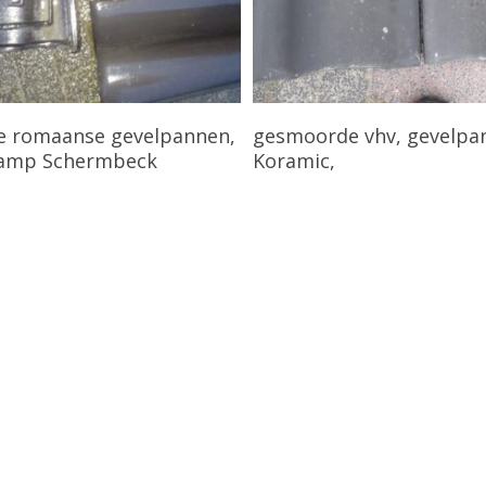
Bekijk Product
Bekijk Product
e romaanse gevelpannen,
gesmoorde vhv, gevelpa
amp Schermbeck
Koramic,