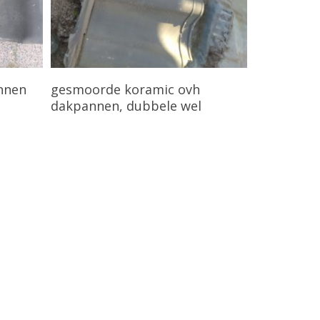
Bekijk Product
nnen
gesmoorde koramic ovh
dakpannen, dubbele wel