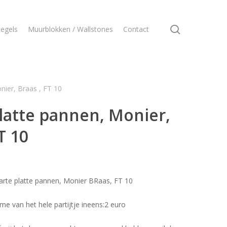
search
egels
Muurblokken / Wallstones
Contact
nier, Braas , FT 10
latte pannen, Monier,
T 10
rte platte pannen, Monier BRaas, FT 10
name van het hele partijtje ineens:2 euro