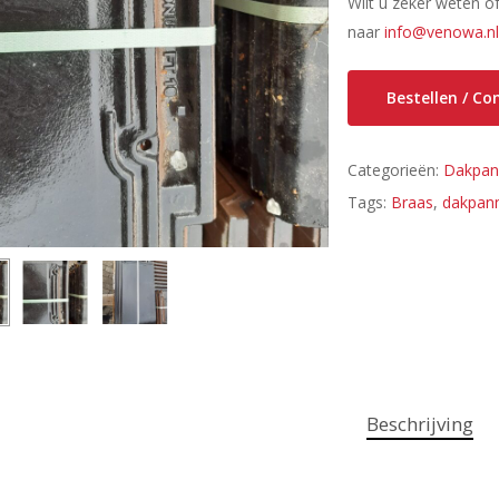
Wilt u zeker weten o
naar
info@venowa.n
Bestellen / C
Categorieën:
Dakpan
Tags:
Braas
,
dakpan
Beschrijving