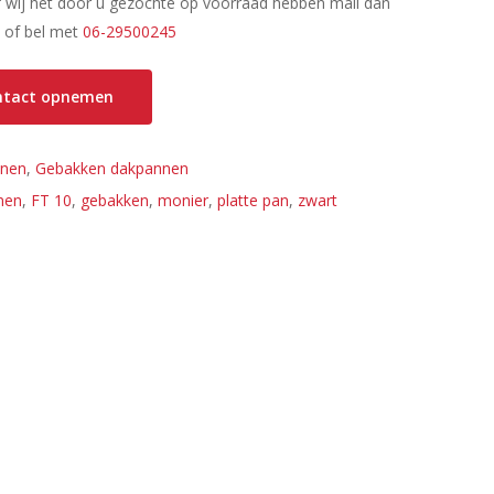
f wij het door u gezochte op voorraad hebben mail dan
l
of bel met
06-29500245
ontact opnemen
nen
,
Gebakken dakpannen
nen
,
FT 10
,
gebakken
,
monier
,
platte pan
,
zwart