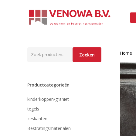
Skip
to
main
content
Zoeken
Home
Zoeken
naar:
Productcategorieën
kinderkoppen/graniet
tegels
zeskanten
Bestratingsmaterialen