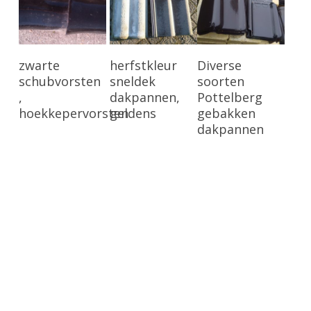
Bekijk Product
Bekijk Product
Bekijk Product
zwarte
herfstkleur
Diverse
schubvorsten
sneldek
soorten
,
dakpannen,
Pottelberg
hoekkepervorsten
geldens
gebakken
dakpannen