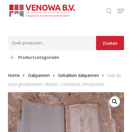
Skip
Menu
to
search
main
content
Zoeken
Zoeken
naar:
Productcategorieën
Home
Dakpannen
Gebakken dakpannen
tuile du
nord gevelpannen, Monier, Coverland, Perspective