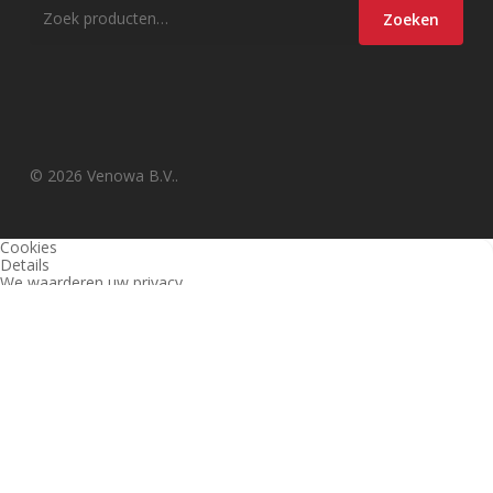
Zoeken
Zoeken
naar:
© 2026 Venowa B.V..
Cookies
Details
We waarderen uw privacy
Deze website en derden gebruiken cookies (en vergelijkbare
technieken) om de site te analyseren, gebruiksvriendelijker te maken
en relevante aanbiedingen te tonen. Bekijk ons
privacy beleid
voor
meer informatie over privacy en (noodzakelijke) cookies.
Akkoord
Alleen noodzakelijk
Instellingen wijzigen
1