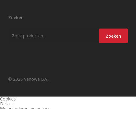
Zoeken
Zoeken
Zoeken
naar:
© 2026 Venowa B.V..
Cookies
Details
We waarderen uw privacy
Deze website en derden gebruiken cookies (en vergelijkbare
technieken) om de site te analyseren, gebruiksvriendelijker te maken
en relevante aanbiedingen te tonen. Bekijk ons
privacy beleid
voor
meer informatie over privacy en (noodzakelijke) cookies.
Akkoord