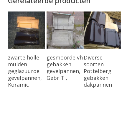
Gerelateerde producten
Bekijk Product
Bekijk Product
Bekijk Product
zwarte holle
gesmoorde vh
Diverse
mulden
gebakken
soorten
geglazuurde
gevelpannen,
Pottelberg
gevelpannen,
Gebr T ,
gebakken
Koramic
dakpannen