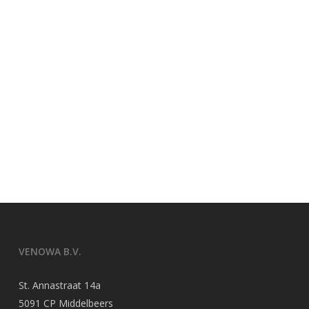
VENOWA B.V.
St. Annastraat 14a
5091 CP Middelbeers