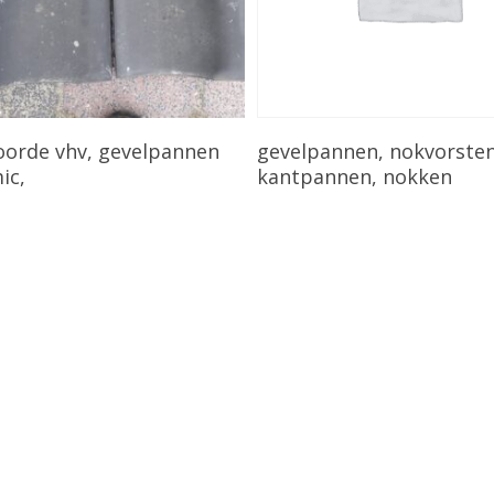
Bekijk Product
Bekijk Product
orde vhv, gevelpannen
gevelpannen, nokvorsten
ic,
kantpannen, nokken