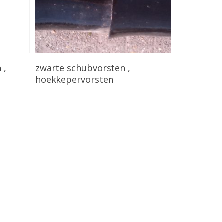
Bekijk Product
 ,
zwarte schubvorsten ,
hoekkepervorsten