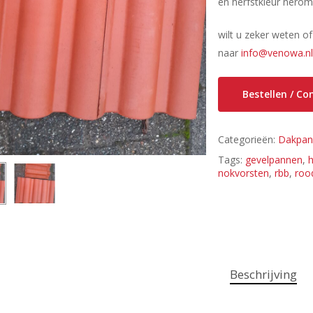
en herfstkleur nero
wilt u zeker weten o
naar
info@venowa.n
Bestellen / C
Categorieën:
Dakpan
Tags:
gevelpannen
,
nokvorsten
,
rbb
,
roo
Beschrijving