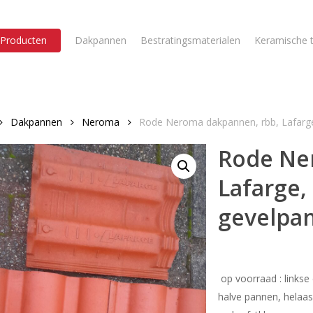
Producten
Dakpannen
Bestratingsmaterialen
Keramische t
Dakpannen
Neroma
Rode Neroma dakpannen, rbb, Lafarge
Rode Ne
Lafarge,
gevelpa
op voorraad : links
halve pannen, helaa