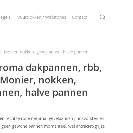
search
egels
Muurblokken / Wallstones
Contact
, Monier, nokken, gevelpannen, halve pannen
roma dakpannen, rbb,
 Monier, nokken,
nnen, halve pannen
e en rechtse rode neroma gevelpannen , nokvorsten en
s geen gewone pannen momenteel. wel antraciet/grijze