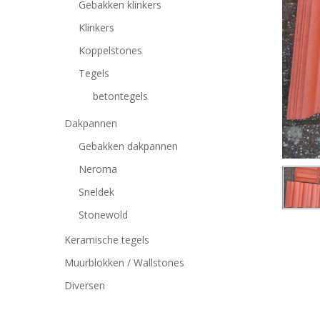
Gebakken klinkers
Klinkers
Koppelstones
Tegels
betontegels
Dakpannen
Gebakken dakpannen
Neroma
Sneldek
Stonewold
Keramische tegels
Muurblokken / Wallstones
Druk op Enter om te zoeken of ESC om te sluiten
Diversen