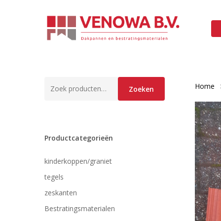
Skip
to
main
content
Zoeken
Home
Zoeken
naar:
Productcategorieën
kinderkoppen/graniet
tegels
zeskanten
Bestratingsmaterialen