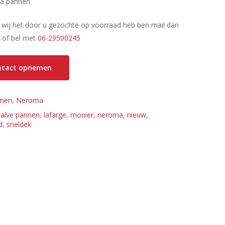
ma pannen
f wij het door u gezochte op voorraad heb ben mail dan
l
of bel met
06-29500245
ontact opnemen
nen
,
Neroma
halve pannen
,
lafarge
,
monier
,
neroma
,
nieuw
,
d
,
sneldek