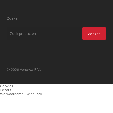
Zoeken
Zoeken
Zoeken
naar:
© 2026 Venowa B.V..
Cookies
Details
We waarderen uw privacy
Deze website en derden gebruiken cookies (en vergelijkbare
technieken) om de site te analyseren, gebruiksvriendelijker te maken
en relevante aanbiedingen te tonen. Bekijk ons
privacy beleid
voor
meer informatie over privacy en (noodzakelijke) cookies.