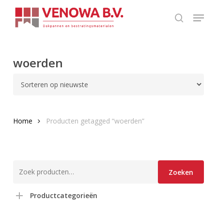
Skip
Menu
to
search
main
content
woerden
Home
Producten getagged “woerden”
Zoeken
Zoeken
naar:
Productcategorieën