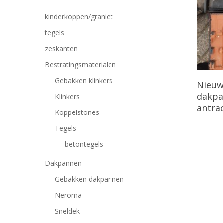
kinderkoppen/graniet
tegels
zeskanten
Bestratingsmaterialen
Gebakken klinkers
Nieuw
dakpa
Klinkers
antrac
Koppelstones
Tegels
betontegels
Dakpannen
Gebakken dakpannen
Neroma
Druk op Enter om te zoeken of ESC om te sluiten
Sneldek