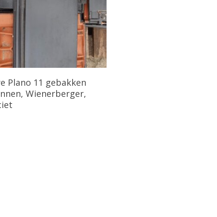
Bekijk Product
e Plano 11 gebakken
nnen, Wienerberger,
iet