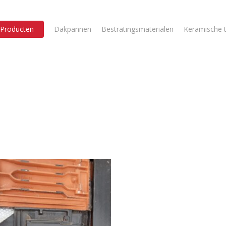
Producten
Dakpannen
Bestratingsmaterialen
Keramische t