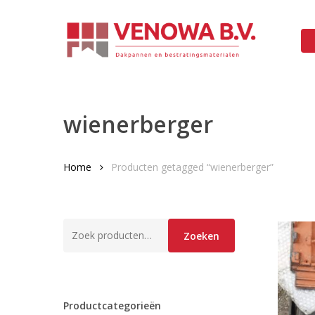
Skip
to
main
content
wienerberger
Home
Producten getagged “wienerberger”
Zoeken
Zoeken
naar:
Productcategorieën