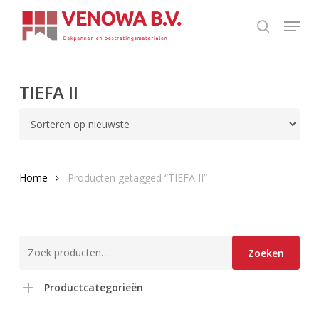
Skip
Menu
to
search
main
content
TIEFA II
Home
Producten getagged “TIEFA II”
Zoeken
Zoeken
naar:
Productcategorieën