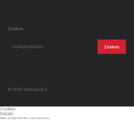
Zoeken
Zoeken
Zoeken
naar:
© 2026 Venowa B.V..
Cookies
Details
We waarderen uw privacy
Deze website en derden gebruiken cookies (en vergelijkbare
technieken) om de site te analyseren, gebruiksvriendelijker te maken
en relevante aanbiedingen te tonen. Bekijk ons
privacy beleid
voor