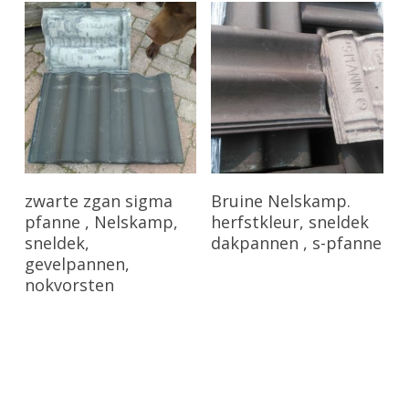
Bekijk Product
Bekijk Product
zwarte zgan sigma
Bruine Nelskamp.
pfanne , Nelskamp,
herfstkleur, sneldek
sneldek,
dakpannen , s-pfanne
gevelpannen,
nokvorsten