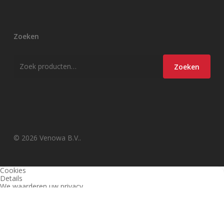
Zoeken
Zoeken
Zoeken
naar:
© 2026 Venowa B.V..
Cookies
Details
We waarderen uw privacy
Deze website en derden gebruiken cookies (en vergelijkbare
technieken) om de site te analyseren, gebruiksvriendelijker te maken
en relevante aanbiedingen te tonen. Bekijk ons
privacy beleid
voor
meer informatie over privacy en (noodzakelijke) cookies.