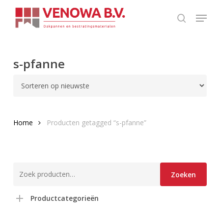
Skip
Menu
to
search
Close
main
Menu
content
s-pfanne
Home
Producten getagged “s-pfanne”
Zoeken
Zoeken
naar:
Productcategorieën