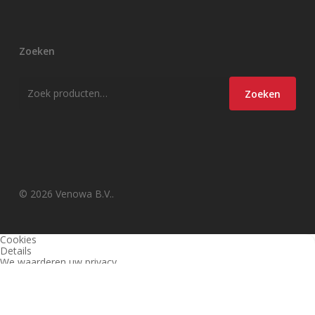
Zoeken
Zoeken
Zoeken
naar:
© 2026 Venowa B.V..
Cookies
Details
We waarderen uw privacy
Deze website en derden gebruiken cookies (en vergelijkbare
technieken) om de site te analyseren, gebruiksvriendelijker te maken
en relevante aanbiedingen te tonen. Bekijk ons
privacy beleid
voor
meer informatie over privacy en (noodzakelijke) cookies.