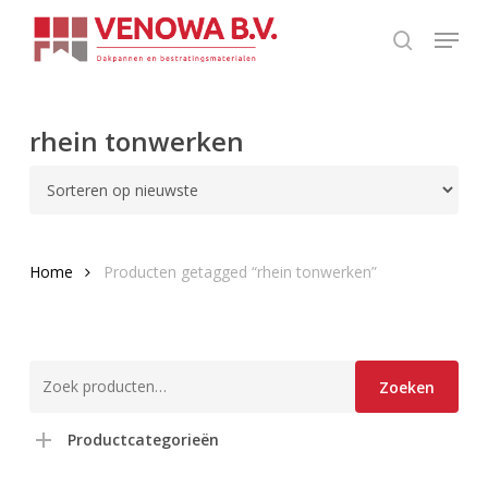
Skip
Menu
to
search
main
content
rhein tonwerken
Home
Producten getagged “rhein tonwerken”
Zoeken
Zoeken
naar:
Productcategorieën