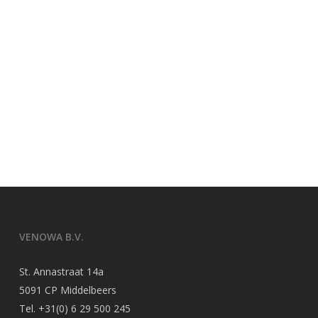
VENOWA B.V.
St. Annastraat 14a
5091 CP Middelbeers
Tel.
+31(0) 6 29 500 245