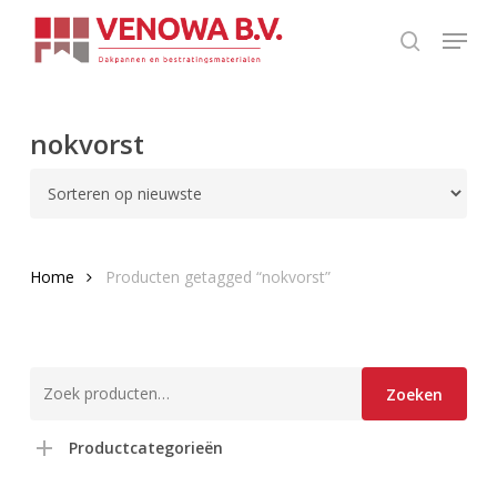
Skip
Menu
to
search
Close
main
Menu
content
nokvorst
Home
Producten getagged “nokvorst”
Zoeken
Zoeken
naar:
Productcategorieën