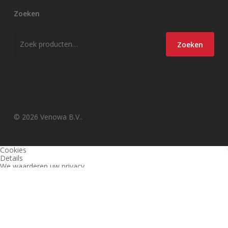
Zoeken
Zoeken
Zoeken
naar:
© 2026 Venowa B.V..
Cookies
Details
We waarderen uw privacy
Deze website en derden gebruiken cookies (en vergelijkbare
technieken) om de site te analyseren, gebruiksvriendelijker te maken
en relevante aanbiedingen te tonen. Bekijk ons
privacy beleid
voor
meer informatie over privacy en (noodzakelijke) cookies.
Akkoord
Alleen noodzakelijk
Instellingen wijzigen
1