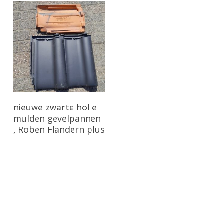
Bekijk Product
nieuwe zwarte holle
mulden gevelpannen
, Roben Flandern plus