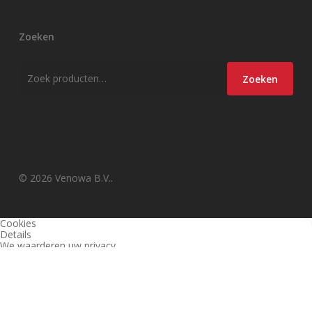
Zoeken
Zoeken
Zoeken
naar:
© 2026 Venowa B.V..
Cookies
Details
We waarderen uw privacy
Deze website en derden gebruiken cookies (en vergelijkbare
technieken) om de site te analyseren, gebruiksvriendelijker te maken
en relevante aanbiedingen te tonen. Bekijk ons
privacy beleid
voor
meer informatie over privacy en (noodzakelijke) cookies.
Akkoord