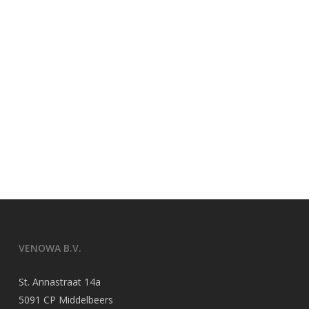
VENOWA B.V.
St. Annastraat 14a
5091 CP Middelbeers