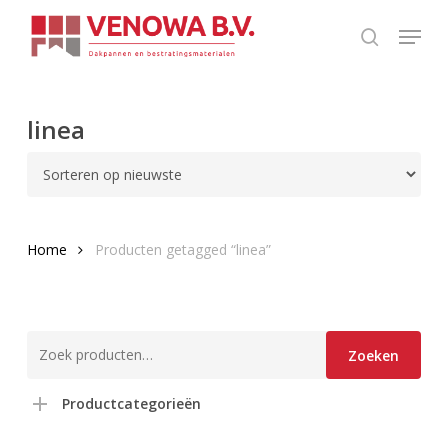
Skip
Menu
to
search
Close
main
Menu
content
linea
Home
Producten getagged “linea”
Zoeken
Zoeken
naar:
Productcategorieën