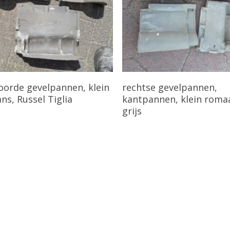
Bekijk Product
Bekijk Product
orde gevelpannen, klein
rechtse gevelpannen,
ns, Russel Tiglia
kantpannen, klein roma
grijs