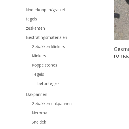
kinderkoppen/graniet
tegels
zeskanten
Bestratingsmaterialen
Gebakken klinkers
Gesmo
romaa
Klinkers
Koppelstones
Tegels
betontegels
Dakpannen
Gebakken dakpannen
Neroma
Druk op Enter om te zoeken of ESC om te sluiten
Sneldek