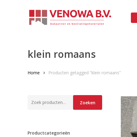
Skip
to
main
content
klein romaans
Home
Producten getagged “klein romaans”
Zoeken
Zoeken
naar:
Productcategorieën