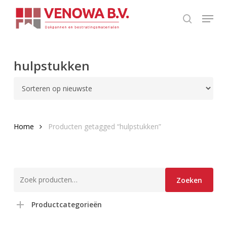
Skip
Menu
to
search
main
content
hulpstukken
Home
Producten getagged “hulpstukken”
Zoeken
Zoeken
naar:
Productcategorieën