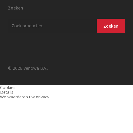
Zoeken
Zoeken
Zoeken
naar:
© 2026 Venowa B.V..
Cookies
Details
We waarderen uw privacy
Deze website en derden gebruiken cookies (en vergelijkbare
technieken) om de site te analyseren, gebruiksvriendelijker te maken
en relevante aanbiedingen te tonen. Bekijk ons
privacy beleid
voor
meer informatie over privacy en (noodzakelijke) cookies.
Akkoord
Alleen noodzakelijk
Instellingen wijzigen
1