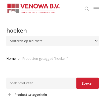
Skip
Menu
to
search
Close
main
Menu
content
hoeken
Home
Producten getagged “hoeken”
Zoeken
Zoeken
naar:
Productcategorieën