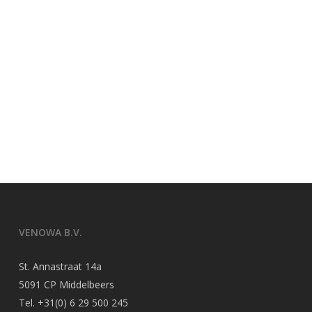
VENOWA B.V.
St. Annastraat 14a
5091 CP Middelbeers
Tel.
+31(0) 6 29 500 245