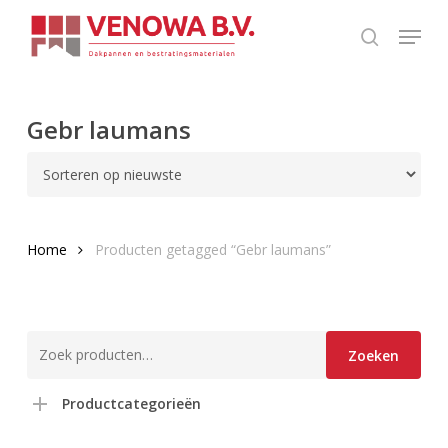
Skip
Menu
to
search
Close
main
Menu
content
Gebr laumans
Home
Producten getagged “Gebr laumans”
Zoeken
Zoeken
naar:
Productcategorieën