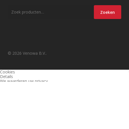
Zoeken
Zoeken
naar:
© 2026 Venowa B.V..
Cookies
Details
We waarderen uw privacy
Deze website en derden gebruiken cookies (en vergelijkbare
technieken) om de site te analyseren, gebruiksvriendelijker te maken
en relevante aanbiedingen te tonen. Bekijk ons
privacy beleid
voor
meer informatie over privacy en (noodzakelijke) cookies.
Akkoord
Alleen noodzakelijk
Instellingen wijzigen
1