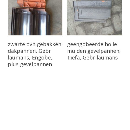
Bekijk Product
Bekijk Product
zwarte ovh gebakken
geengobeerde holle
dakpannen, Gebr
mulden gevelpannen,
laumans, Engobe,
Tiefa, Gebr laumans
plus gevelpannen