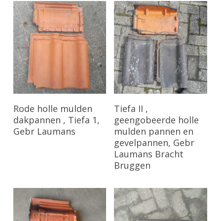
Bekijk Product
Bekijk Product
Rode holle mulden
Tiefa II ,
dakpannen , Tiefa 1,
geengobeerde holle
Gebr Laumans
mulden pannen en
gevelpannen, Gebr
Laumans Bracht
Bruggen