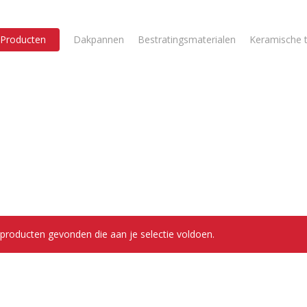
Producten
Dakpannen
Bestratingsmaterialen
Keramische t
producten gevonden die aan je selectie voldoen.