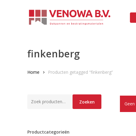
Skip
to
main
content
finkenberg
Home
Producten getagged “finkenberg”
Zoeken
Zoeken
Geen 
naar:
Productcategorieën