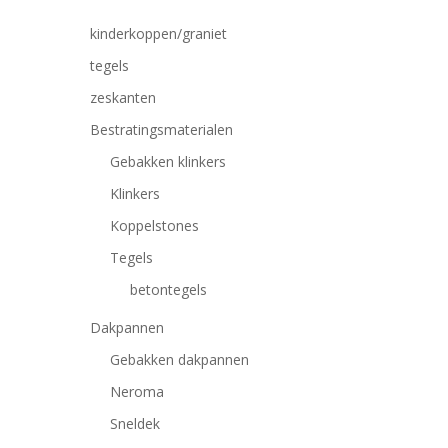
kinderkoppen/graniet
tegels
zeskanten
Bestratingsmaterialen
Gebakken klinkers
Klinkers
Koppelstones
Tegels
betontegels
Dakpannen
Gebakken dakpannen
Neroma
Druk op Enter om te zoeken of ESC om te sluiten
Sneldek