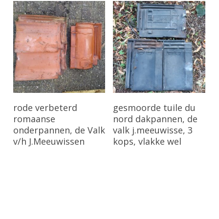
Bekijk Product
Bekijk Product
rode verbeterd
gesmoorde tuile du
romaanse
nord dakpannen, de
onderpannen, de Valk
valk j.meeuwisse, 3
v/h J.Meeuwissen
kops, vlakke wel