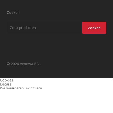
Zoeken
Zoeken
Zoeken
naar:
© 2026 Venowa B.V..
Cookies
Details
We waarderen uw privacy
Deze website en derden gebruiken cookies (en vergelijkbare
technieken) om de site te analyseren, gebruiksvriendelijker te maken
en relevante aanbiedingen te tonen. Bekijk ons
privacy beleid
voor
meer informatie over privacy en (noodzakelijke) cookies.
Akkoord
Alleen noodzakelijk
Instellingen wijzigen