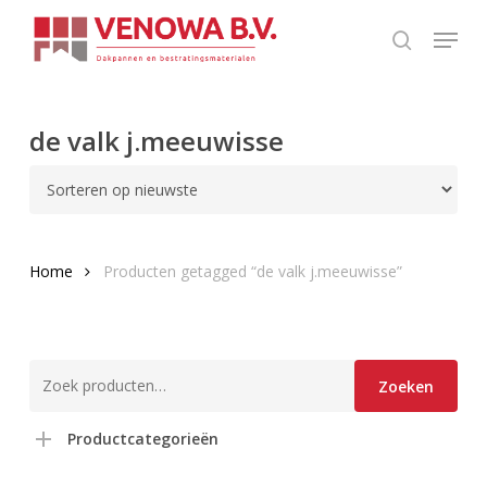
Skip
Menu
to
search
Close
main
Menu
content
de valk j.meeuwisse
Home
Producten getagged “de valk j.meeuwisse”
Zoeken
Zoeken
naar:
Productcategorieën