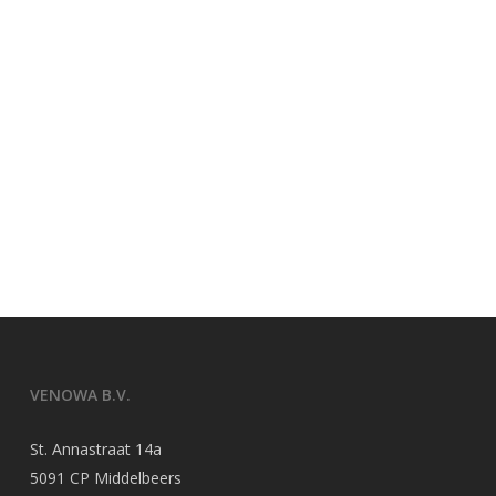
VENOWA B.V.
St. Annastraat 14a
5091 CP Middelbeers