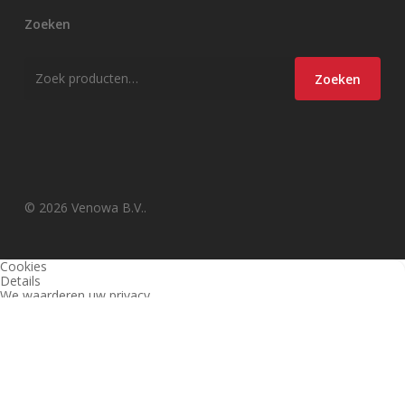
Zoeken
Zoeken
Zoeken
naar:
© 2026 Venowa B.V..
Cookies
Details
We waarderen uw privacy
Deze website en derden gebruiken cookies (en vergelijkbare
technieken) om de site te analyseren, gebruiksvriendelijker te maken
en relevante aanbiedingen te tonen. Bekijk ons
privacy beleid
voor
meer informatie over privacy en (noodzakelijke) cookies.
Akkoord
Alleen noodzakelijk
Instellingen wijzigen
1