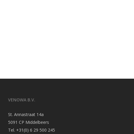
VENOWA B.V.
St. Annastraat 14a
5091 CP Middelbeers
Tel.
+31(0) 6 29 500 245