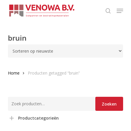
Skip
Menu
to
search
Close
main
Menu
content
bruin
Home
Producten getagged “bruin”
Zoeken
Zoeken
naar:
Productcategorieën