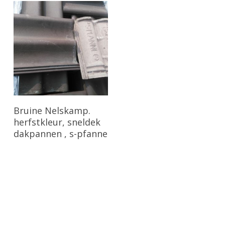
Bekijk Product
Bruine Nelskamp.
herfstkleur, sneldek
dakpannen , s-pfanne