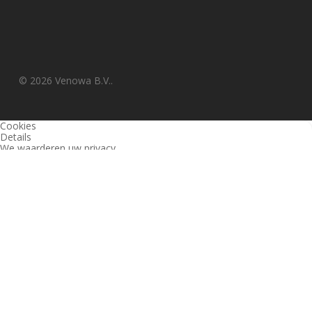
© 2026 Venowa B.V..
Cookies
Details
We waarderen uw privacy
Deze website en derden gebruiken cookies (en vergelijkbare
technieken) om de site te analyseren, gebruiksvriendelijker te maken
en relevante aanbiedingen te tonen. Bekijk ons
privacy beleid
voor
meer informatie over privacy en (noodzakelijke) cookies.
Akkoord
Alleen noodzakelijk
Instellingen wijzigen
1