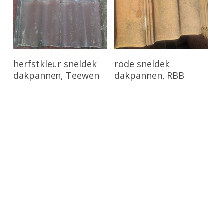
Bekijk Product
Bekijk Product
herfstkleur sneldek
rode sneldek
dakpannen, Teewen
dakpannen, RBB