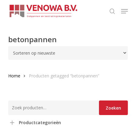
Skip
Menu
to
search
main
content
betonpannen
Home
Producten getagged “betonpannen”
Zoeken
Zoeken
naar:
Productcategorieën