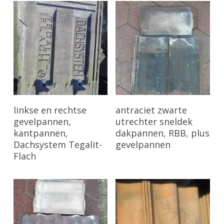
Bekijk Product
Bekijk Product
linkse en rechtse
antraciet zwarte
gevelpannen,
utrechter sneldek
kantpannen,
dakpannen, RBB, plus
Dachsystem Tegalit-
gevelpannen
Flach