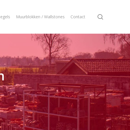
search
egels
Muurblokken / Wallstones
Contact
n