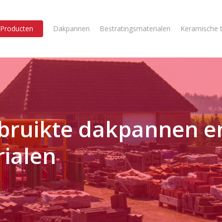
Producten
Dakpannen
Bestratingsmaterialen
Keramische t
bruikte dakpannen e
rialen