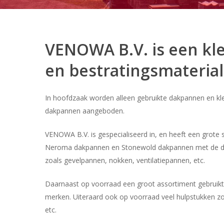
VENOWA B.V. is een k
en bestratingsmaterial
In hoofdzaak worden alleen gebruikte dakpannen en kle
dakpannen aangeboden.
VENOWA B.V. is gespecialiseerd in, en heeft een grote 
Neroma dakpannen en Stonewold dakpannen met de da
zoals gevelpannen, nokken, ventilatiepannen, etc.
Daarnaast op voorraad een groot assortiment gebruik
merken. Uiteraard ook op voorraad veel hulpstukken z
Druk op Enter om te zoeken of ESC om te sluiten
etc.