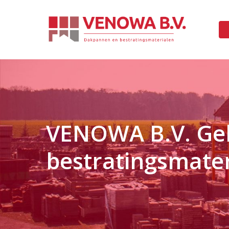
Skip
to
main
content
VENOWA B.V. Ge
bestratingsmate